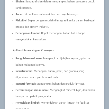
Efisien:
Sangat efisien dalam mengangkut bahan, terutama untuk
jarak pendek.
Andal:
Dikenal karena keandalan dan daya tahannya.
Fleksibel:
Dapat dengan mudah diintegrasikan ke dalam berbagai
proses dan sistem industri.
Penanganan lembut:
Dapat menangani bahan halus tanpa
menyebabkan kerusakan.
Aplikasi Screw Hopper Conveyors:
Pengolahan makanan:
Mengangkut biji-bijian, tepung, gula, dan
bahan makanan lainnya.
Industri kimia:
Menangani bubuk, pelet, dan granula yang
digunakan dalam pembuatan kimia.
Industri farmasi:
Mengangkut bahan dan produk farmasi.
Pertambangan dan mineral:
Mengangkut mineral, bijih, dan bahan
lainnya dari pabrik pengolahan.
Pengelolaan limbah:
Memindahkan bahan limbah ke fasilitas